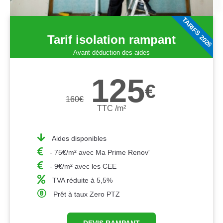
TARIFS 2026
Tarif isolation rampant
Avant déduction des aides
125
€
160
€
TTC /m²
Aides disponibles
- 75€/m² avec Ma Prime Renov'
- 9€/m² avec les CEE
TVA réduite à 5,5%
Prêt à taux Zero PTZ