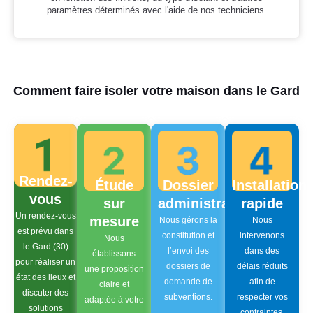
paramètres déterminés avec l'aide de nos techniciens.
Comment faire isoler votre maison dans le Gard
Rendez-
Étude
Dossier
Installation
vous
sur
administratif
rapide
Un rendez-vous
mesure
Nous gérons la
Nous
est prévu dans
constitution et
intervenons
Nous
le Gard (30)
l’envoi des
dans des
établissons
pour réaliser un
dossiers de
délais réduits
une proposition
état des lieux et
demande de
afin de
claire et
discuter des
subventions.
respecter vos
adaptée à votre
solutions
contraintes.