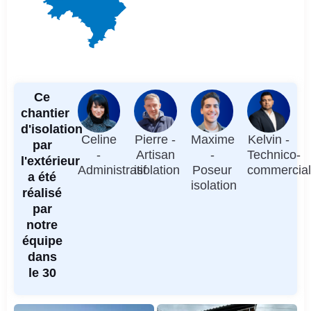
Ce
chantier
d'isolation
Celine
Pierre -
Maxime
Kelvin -
par
-
Artisan
-
Technico-
l'extérieur
Administratif
isolation
Poseur
commercia
a été
isolation
réalisé
par
notre
équipe
dans
le 30