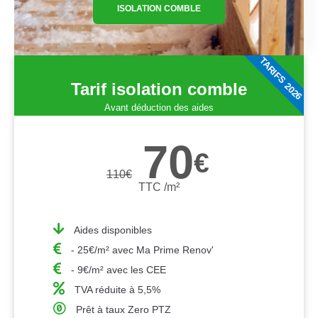
ISOLATION COMBLE
TARIFS 2026
Tarif isolation comble
Avant déduction des aides
70
€
110
€
TTC /m²
Aides disponibles
- 25€/m² avec Ma Prime Renov'
- 9€/m² avec les CEE
TVA réduite à 5,5%
Prêt à taux Zero PTZ