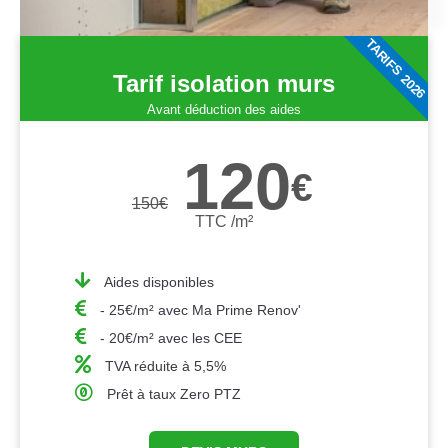
TARIFS 2026
Tarif isolation murs
Avant déduction des aides
120
€
150
€
TTC /m²
Aides disponibles
- 25€/m² avec Ma Prime Renov'
- 20€/m² avec les CEE
TVA réduite à 5,5%
Prêt à taux Zero PTZ