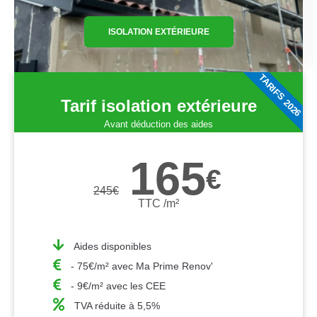
ISOLATION EXTÉRIEURE
TARIFS 2026
Tarif isolation extérieure
Avant déduction des aides
165
€
245
€
TTC /m²
Aides disponibles
- 75€/m² avec Ma Prime Renov'
- 9€/m² avec les CEE
TVA réduite à 5,5%